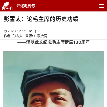
评述毛泽东
彭雪太：论毛主席的历史功绩
2023-12-22
作者:
彭雪太
来源:
红歌会网
——谨以此文纪念毛主席诞辰130周年