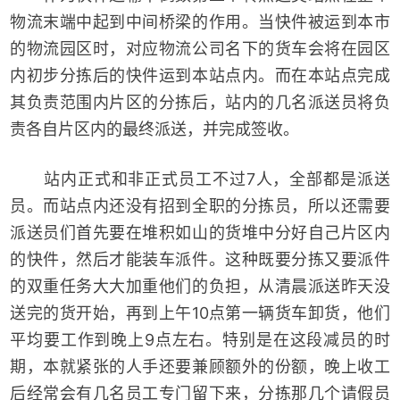
物流末端中起到中间桥梁的作用。当快件被运到本市
的物流园区时，对应物流公司名下的货车会将在园区
内初步分拣后的快件运到本站点内。而在本站点完成
其负责范围内片区的分拣后，站内的几名派送员将负
责各自片区内的最终派送，并完成签收。
站内正式和非正式员工不过7人，全部都是派送
员。而站点内还没有招到全职的分拣员，所以还需要
派送员们首先要在堆积如山的货堆中分好自己片区内
的快件，然后才能装车派件。这种既要分拣又要派件
的双重任务大大加重他们的负担，从清晨派送昨天没
送完的货开始，再到上午10点第一辆货车卸货，他们
平均要工作到晚上9点左右。特别是在这段减员的时
期，本就紧张的人手还要兼顾额外的份额，晚上收工
后经常会有几名员工专门留下来，分拣那几个请假员