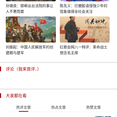
孙锡良：邯郸丛台法院的事让
陈先义：烂梗脏语侵蚀少年的
人不寒而栗
现象值得全社会关注
刘振起：中国人民解放军的创
红歌会网八一特评：革命战士
建期与建军
想念毛主席
评论（我来首评..）
大家都在看
热评文章
热点文章
热赞文章