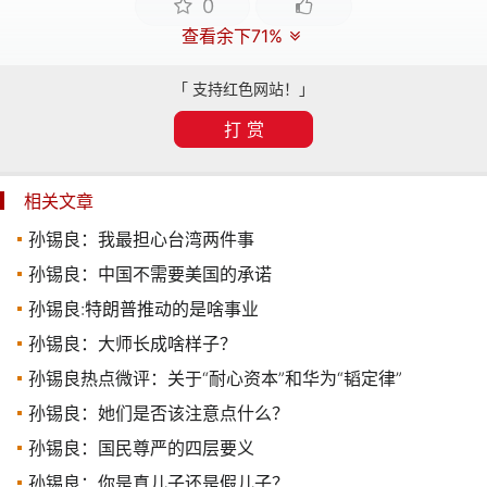
0
查看余下71%
「 支持红色网站！」
打 赏
相关文章
孙锡良：我最担心台湾两件事
孙锡良：中国不需要美国的承诺
孙锡良:特朗普推动的是啥事业
孙锡良：大师长成啥样子？
孙锡良热点微评：关于“耐心资本”和华为“韬定律”
孙锡良：她们是否该注意点什么？
孙锡良：国民尊严的四层要义
孙锡良：你是真儿子还是假儿子？