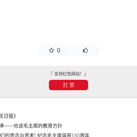
0
「 支持红色网站！」
打 赏
民日报》
碑——也谈毛主席的教育方针
给我们的思念与思考| 纪念毛主席诞辰130周年