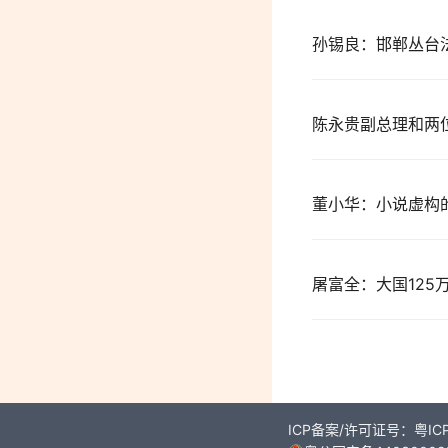
孙锡良：邯郸丛台
陈永贵副总理和两
董小华：小说虚构
屠富全：大国125
ICP备案/许可证号：粤ICP