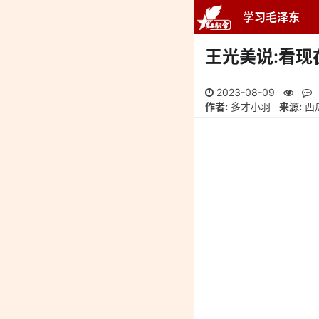
学习毛泽东
推荐
最新
专
王光美说:看
2023-08-09
作者:
多才小羽
来源:
西