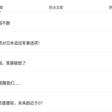
章
热点文章
国不删
将对日本追加军事选项！
国，真撕破脸了
 提醒我们……
浓度腰斩，未来趋近于0？