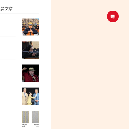
热赞文章
孙锡良：邯郸丛台法院的事让人不寒而栗
郭松民：“陈璇蹲” 提醒我们……
屠富全：大国125万亿债务的隐秘游戏
陈永贵副总理和两位省委书记
欧洲金靴：我们为什么做不好旅游