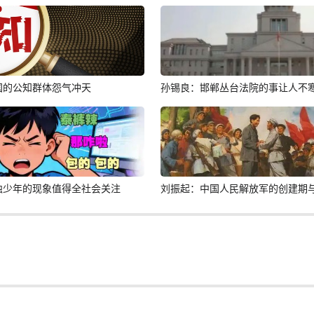
国的公知群体怨气冲天
孙锡良：邯郸丛台法院的事让人不
蚀少年的现象值得全社会关注
刘振起：中国人民解放军的创建期