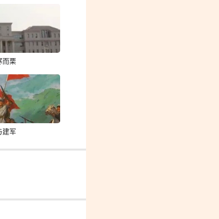
寒而栗
与建军