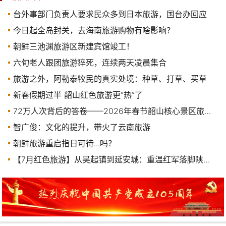
台外事部门负责人要求民众多到日本旅游，国台办回应
今日起全岛封关，去海南旅游购物有啥影响？
朝鲜三池渊旅游区新建宾馆竣工！
六旬老人跟团旅游猝死，连续两天凌晨集合
旅游之外，阿勒泰牧民的真实处境：种草、打草、买草
新春假期过半 韶山红色旅游更“热”了
72万人次背后的答卷——2026年春节韶山核心景区旅游工作综述
智广俊：文化的提升，带火了云南旅游
朝鲜旅游重启指日可待...吗？
【7月红色旅游】从吴起镇到延安城：重温红军落脚陕北之路