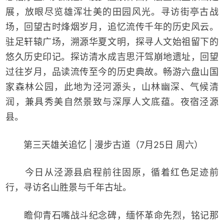
展，放眼尽览雄浑壮美的田园风光。寻访街亭古战
场，回望古时烽烟岁月，追忆流传千年的历史风云。
驻足轩辕广场，溯源华夏文明，探寻人文始祖留下的
悠久历史印记。探访清水成吉思汗驾崩地遗址，回望
过往岁月，品读流传至今的历史典故。畅游六盘山国
家森林公园，此地为泾河源头，山林幽深、气候清
润，兼具秀美自然景致与深厚人文底蕴。夜宿泾源
县。
第三天雄关追忆 | 漫步古道（7月25日 周六）
今日从泾源县启程前往固原，循着红色足迹前
行，寻访名山胜景与千年古址。
瞻仰青石嘴战斗纪念碑，缅怀革命先烈，铭记那