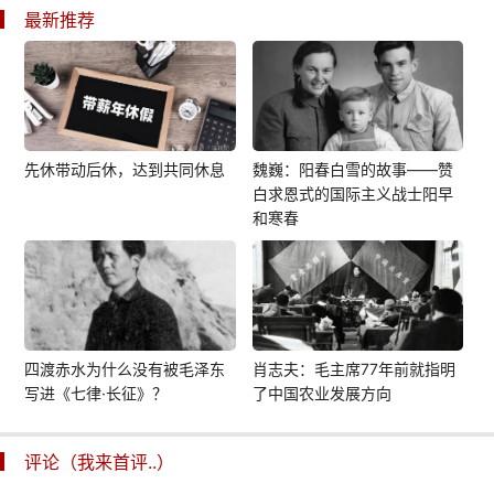
最新推荐
先休带动后休，达到共同休息
魏巍：阳春白雪的故事——赞
白求恩式的国际主义战士阳早
和寒春
四渡赤水为什么没有被毛泽东
肖志夫：毛主席77年前就指明
写进《七律·长征》？
了中国农业发展方向
评论（我来首评..）