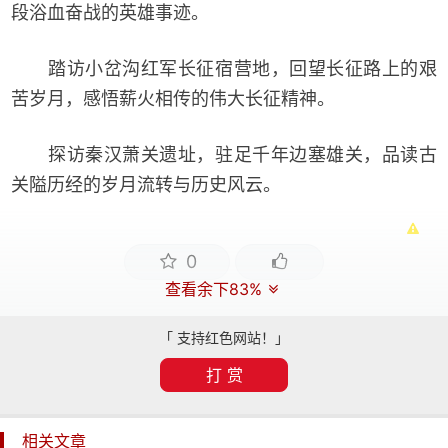
段浴血奋战的英雄事迹。
踏访小岔沟红军长征宿营地，回望长征路上的艰
苦岁月，感悟薪火相传的伟大长征精神。
探访秦汉萧关遗址，驻足千年边塞雄关，品读古
关隘历经的岁月流转与历史风云。
0
查看余下83%
「 支持红色网站！」
打 赏
相关文章