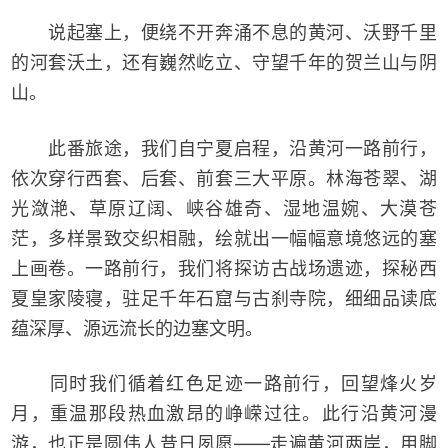
说起塞上，便绕不开奔涌不息的黄河、沃野千里
的河套沃土，还有巍然屹立、守望千年的贺兰山与阴
山。
此番旅途，我们自宁夏启程，沿黄河一路前行，
依次穿行西套、后套、前套三大平原。林海苍翠、湖
光潋滟、草原辽阔、峡谷雄奇、湿地温婉、大漠苍
茫，多样景致交织相融，绘就出一幅幅意境悠远的塞
上画卷。一路前行，我们将探访古战场遗迹，探秘西
夏皇家陵寝，驻足千年石窟与古刹寺院，细细品读底
蕴深厚、源远流长的边塞文明。
同时我们循着红色足迹一路前行，回望烽火岁
月，重温那段热血激昂的峥嵘过往。此行沿黄河漫
游，也正是圆伟人昔日夙愿——走遍黄河两岸，用脚