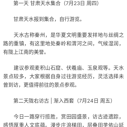
第一天 甘肃天水集合（7月23日 周四）
甘肃天水报到集合，自行游览。
天水古称秦州，是华夏文明重要发祥地与丝绸之
路的重镇，有这里地处秦岭和渭河之间，气候湿润，
有陇上江南的美誉。
建议参观麦积山石窟、伏羲庙、玉泉观等。天水
景点较多，大家根据自身过往游览经历，灵活选择未
曾到访，更值得前往的景点参观。
第二天陇右访古 | 渐入西套（7月24日 周五）
今日一路穿行揽胜，赏田园盛景，访古迹遗踪，
感悟厚重人文底蕴。漫步庄浪梯田，层叠田垄依山延