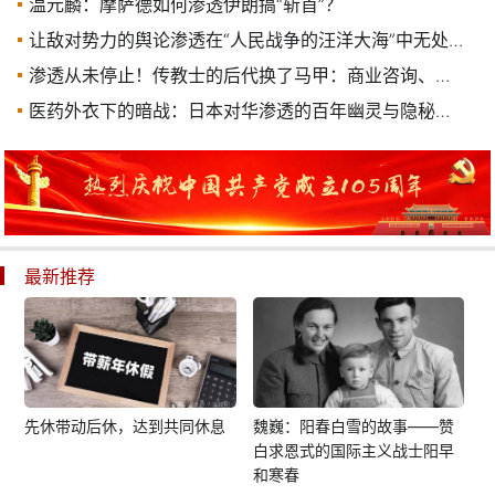
温元麟：摩萨德如何渗透伊朗搞“斩首”？
让敌对势力的舆论渗透在“人民战争的汪洋大海”中无处遁形
渗透从未停止！传教士的后代换了马甲：商业咨询、科研合作……
医药外衣下的暗战：日本对华渗透的百年幽灵与隐秘逻辑
最新推荐
先休带动后休，达到共同休息
魏巍：阳春白雪的故事——赞
白求恩式的国际主义战士阳早
和寒春