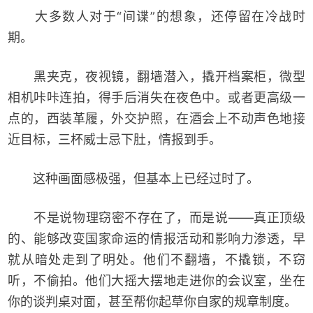
大多数人对于“间谍”的想象，还停留在冷战时
期。
黑夹克，夜视镜，翻墙潜入，撬开档案柜，微型
相机咔咔连拍，得手后消失在夜色中。或者更高级一
点的，西装革履，外交护照，在酒会上不动声色地接
近目标，三杯威士忌下肚，情报到手。
这种画面感极强，但基本上已经过时了。
不是说物理窃密不存在了，而是说——真正顶级
的、能够改变国家命运的情报活动和影响力渗透，早
就从暗处走到了明处。他们不翻墙，不撬锁，不窃
听，不偷拍。他们大摇大摆地走进你的会议室，坐在
你的谈判桌对面，甚至帮你起草你自家的规章制度。