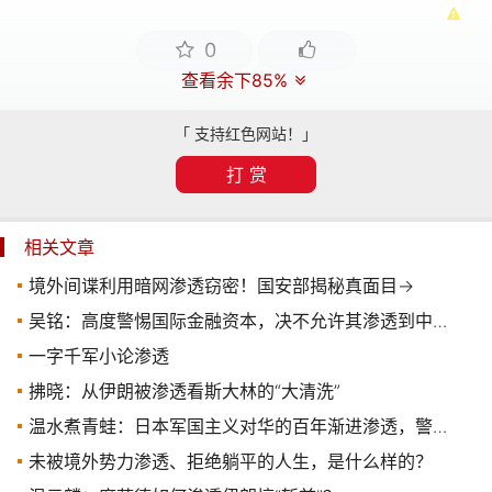
0
查看余下85%
「 支持红色网站！」
打 赏
相关文章
境外间谍利用暗网渗透窃密！国安部揭秘真面目→
吴铭：高度警惕国际金融资本，决不允许其渗透到中国来
一字千军小论渗透
拂晓：从伊朗被渗透看斯大林的“大清洗”
温水煮青蛙：日本军国主义对华的百年渐进渗透，警钟必须长鸣！
未被境外势力渗透、拒绝躺平的人生，是什么样的？