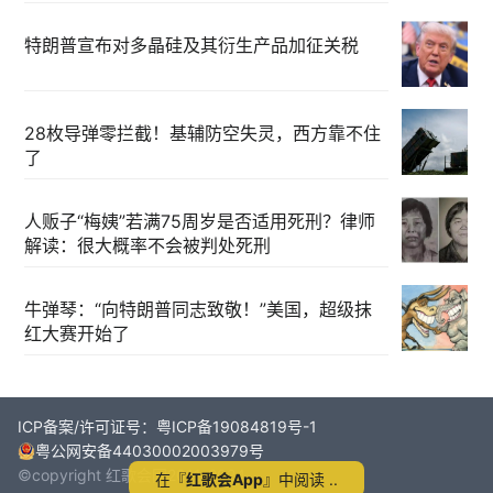
特朗普宣布对多晶硅及其衍生产品加征关税
28枚导弹零拦截！基辅防空失灵，西方靠不住
了
人贩子“梅姨”若满75周岁是否适用死刑？律师
解读：很大概率不会被判处死刑
牛弹琴：“向特朗普同志致敬！”美国，超级抹
红大赛开始了
ICP备案/许可证号：粤ICP备19084819号-1
粤公网安备44030002003979号
©copyright 红歌会网2011-2024
在『
红歌会App
』中阅读 ..