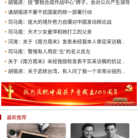
胡锡进：挂“警税合成作战中心”牌子，会对公众产生误导
请胡锡进不要干扰国家的统一部署行动
司马南：庞大的境外势力自爆对中国发动舆论战
司马南：天才少女姜萍和她打工的父亲
河清：关于《南方周末》发表未经我本人审定采访稿的说明
司马南：警惕有人用反“左”的名义反左
关于《南方周末》未经我授权发表不实采访稿的抗议声明
胡锡进：关于武统台湾，有人问了我一个非常尖锐的问题
最新推荐