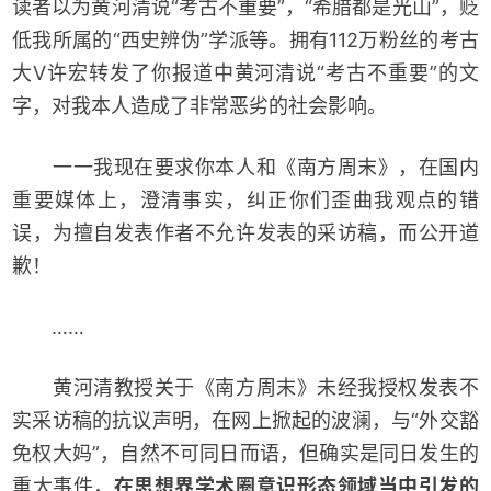
读者以为黄河清说“考古不重要”，“希腊都是光山”，贬
低我所属的“西史辨伪”学派等。拥有112万粉丝的考古
大V许宏转发了你报道中黄河清说“考古不重要”的文
字，对我本人造成了非常恶劣的社会影响。
一一我现在要求你本人和《南方周末》，在国内
重要媒体上，澄清事实，纠正你们歪曲我观点的错
误，为擅自发表作者不允许发表的采访稿，而公开道
歉！
……
黄河清教授关于《南方周末》未经我授权发表不
实采访稿的抗议声明，在网上掀起的波澜，与“外交豁
免权大妈”，自然不可同日而语，但确实是同日发生的
重大事件，
在思想界学术圈意识形态领域当中引发的