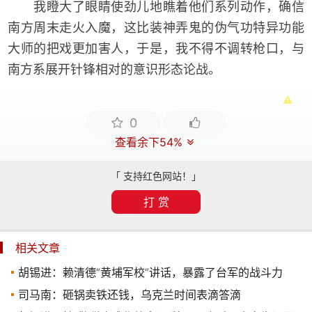
我瞪大了眼睛使劲儿地瞧着他们系列动作，确信
南方周末走火入魔，这比装神弄鬼的伪气功特异功能
大师的把戏更加害人，于是，我不得不调转枪口，与
南方系展开针锋相对的意识形态论战。
0
查看余下54%
「 支持红色网站！」
打 赏
相关文章
胡锡进：赖清德“黄埔军校”讲话，暴露了台军的战斗力
司马南：砸锅卖铁还钱，​乌克兰时间表滴答滴