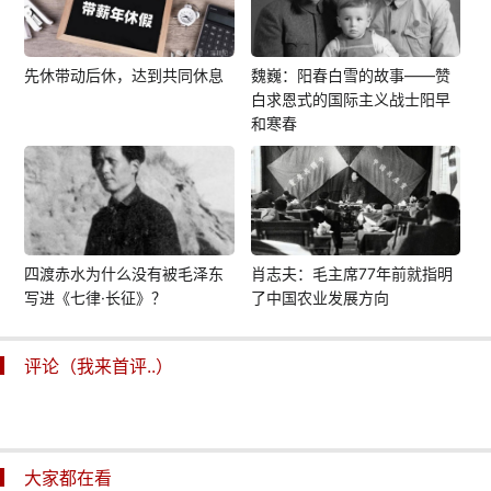
先休带动后休，达到共同休息
魏巍：阳春白雪的故事——赞
白求恩式的国际主义战士阳早
和寒春
四渡赤水为什么没有被毛泽东
肖志夫：毛主席77年前就指明
写进《七律·长征》？
了中国农业发展方向
评论（我来首评..）
大家都在看