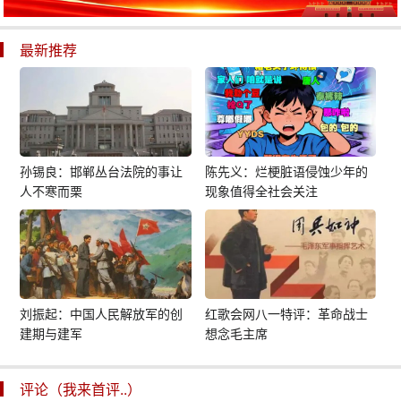
最新推荐
孙锡良：邯郸丛台法院的事让
陈先义：烂梗脏语侵蚀少年的
人不寒而栗
现象值得全社会关注
刘振起：中国人民解放军的创
红歌会网八一特评：革命战士
建期与建军
想念毛主席
评论（我来首评..）