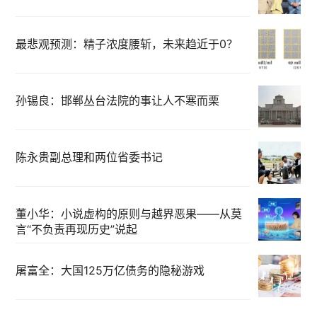
最悲观预测：精子浓度腰斩，未来趋近于0？
孙锡良：邯郸丛台法院的事让人不寒而栗
陈永贵副总理和两位省委书记
董小华：小说虚构的原则与越界恶果——从莫
言“不负责再现历史”说起
屠富全：大国125万亿债务的隐秘游戏