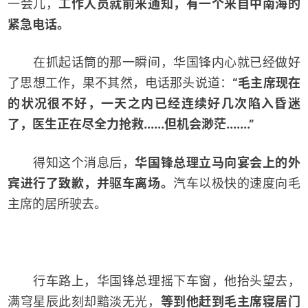
一会儿，
工作人员就前来通知，有一个来自中南海的
紧急电话。
在抓起话筒的那一瞬间，华国锋内心就已经做好
了思想工作，果不其然，电话那头说道：
“毛主席现在
的状况很不好，一天之内已经连续好几次陷入昏迷
了，医生正在尽全力抢救......但机会渺茫.......”
得知这个消息后，
华国锋总理立马向宴会上的外
宾进行了致歉，并驱车离场。
汽车以极快的速度向毛
主席的居所驶去。
行车路上，华国锋总理摇下车窗，他抬头望去，
满穹星辰此刻却黯淡无光，
等到他赶到毛主席寝居门