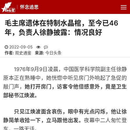
怀念追思
毛主席遗体在特制水晶棺，至今已46
年，负责人徐静披露：情况良好
2022-09-05
作者:
观史通鉴
来源:
今日头条
1976年9月9日凌晨，中国医学科学院副主任徐静
原本正在熟睡中，她恍惚中听见房门外响起了急促的
敲门声，
她打开房门，访客令他倍感意外，竟是卫生
部秘书江焕波。
只见江焕波面含哀伤，眼中有光点闪烁，他让徐
静简单收拾一下，立马跟他出发。
夜幕中二人匆忙登
车，一路无话。