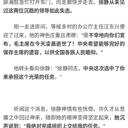
屏湘就急忙打开车门，向走廊快步走去。
徐静从未见
过这两位沉稳的领导如此失态。
刚一走进房间，等候多时的办公厅主任汪东兴便
迎了过来，他的神色庄重且肃穆：“很
不幸地向你们宣
布，毛主席在今天凌晨逝世了！中央希望能够完好的
保存主席的遗容，以供全国各族人民瞻仰。”
他转头看向徐静：“徐静同志，
中央这次选中了你
来承担这个光荣的任务
。”
听闻这个消息，徐静神情有些恍惚，许久才从悲
痛之中回过神来，随即她的眼神变得坚定起来，
她沉
声说到：“我绝对完成组织上交给我的任务。”