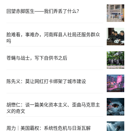
回望赤脚医生——我们弄丢了什么？
脸难看，事难办，河南辉县人社局还服务群众
吗
苍蝇与战士，写下自供书之后
陈先义：莫让网红打卡绑架了城市建设
胡懋仁：谈一篇美化资本主义、歪曲马克思主
义的奇文
周力｜美国霸权：系统性危机与日渐瓦解