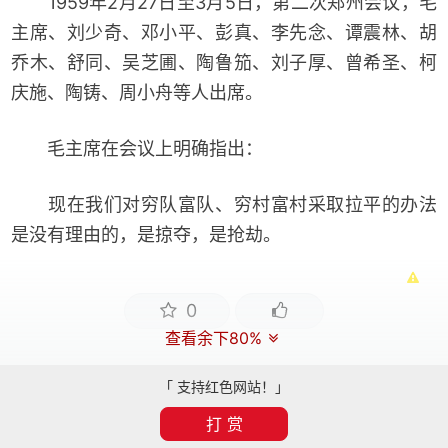
1959年2月27日至3月5日，第二次郑州会议，毛
主席、刘少奇、邓小平、彭真、李先念、谭震林、胡
乔木、舒同、吴芝圃、陶鲁笳、刘子厚、曾希圣、柯
庆施、陶铸、周小舟等人出席。
毛主席在会议上明确指出：
现在我们对穷队富队、穷村富村采取拉平的办法
是没有理由的，是掠夺，是抢劫。
0
查看余下80%
「 支持红色网站！」
打 赏