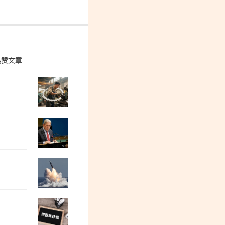
热赞文章
特别活动预告| 阳和平：我母亲寒春的人
牛弹琴：伊朗开出6项条件，美军倒吸一
先休带动后休，达到共同休息
周末打虎！退休1年后，宋致远被查