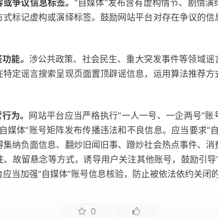
容或争议信息标签。
“自媒体”发布含有虚构情节、剧情演
方式标记虚构或演绎标签。鼓励网站平台对存在争议的信
签功能。
涉公共政策、社会民生、重大突发事件等领域谣
在特定谣言搜索呈现页面置顶辟谣信息，运用算法推荐方
。
营行为。
网站平台应当严格执行“一人一号、一企两号”账
自媒体”账号矩阵发布传播违法和不良信息。应当要求“
得集纳负面信息、翻炒旧闻旧事、蹭炒社会热点事件、消
注、故留悬念等方式，诱导用户关注其他账号，鼓励引导“
台应当加强“自媒体”账号信息核验，防止被依法依约关闭
0