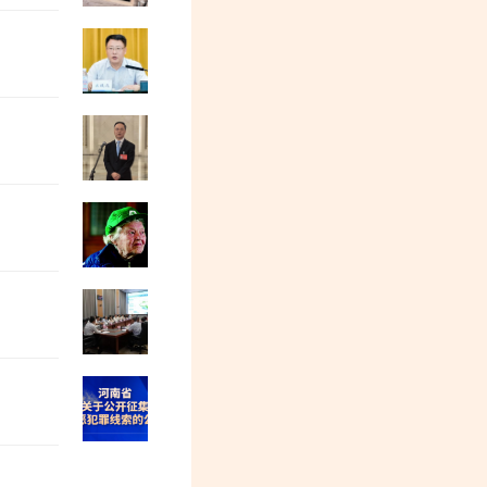
严重违纪违法，金融监管总局原局长李云
李光满：中东变天了！
收到紧急命令，加拿大2万人连夜逃命
孙锡良：我跟“公知”的分歧不是民主
叶飞：毛泽东倚重的华侨上将（下）