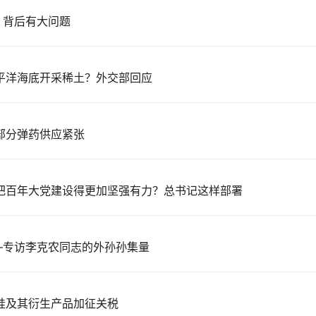
，背后有大问题
平洋海底开采稀土？外交部回应
部分弹药供应紧张
把百年大党建设得更加坚强有力？总书记这样部署
——专访李克农同志的外孙孙集量
硅及其衍生产品加征关税