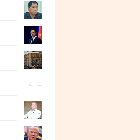
“冯院长看上你了”，背后有大问题
董保存：毛主席为何、如何选中了李德生
后沙：以色列驻成都总领事馆正式关闭！
一台进口打印机，为何会触发国家安全调
四渡赤水为什么没有被毛泽东写进《七律·
郭松民| 《年会不能停2》：资本的焦大