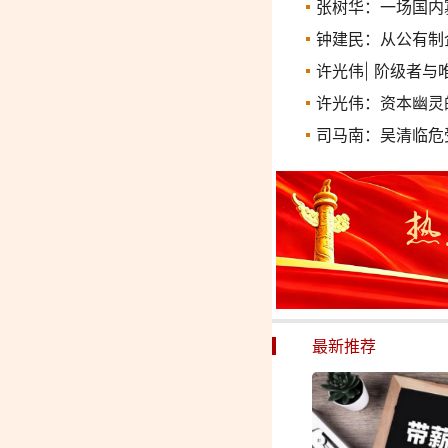
张树华：一场国内
钟建民：从公有制
许光伟| 阶级者
许光伟：资本幽灵
司马南：吴清临危
最新推荐