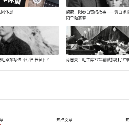
共同休息
魏巍：阳春白雪的故事——赞白求
阳早和寒春
毛泽东写进《七律·长征》？
肖志夫：毛主席77年前就指明了中
章
热点文章