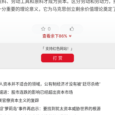
资料、劳动工具和原料才成为资本。区分劳动和劳动力，
十分重要的理论意义，它为马克思创立剩余价值理论奠定
0
查看余下86%
「 支持红色网站！」
打 赏
人资本并不适合的领域，公有制经济才没有被“赶尽杀绝”
锡进：股市连跌的影响已经超出资本市场
苏联官僚资本主义的复辟
坦“萝莉岛”事件再启示：要找到犹太资本威胁世界的根源