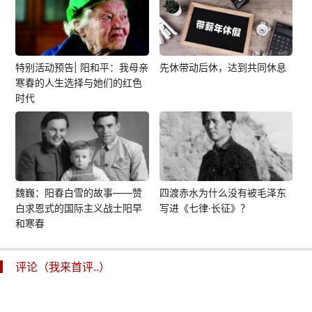
特别活动预告| 阳和平：我母亲
先休带动后休，达到共同休息
寒春的人生选择与她们的红色
时代
魏巍：阳春白雪的故事——赞
四渡赤水为什么没有被毛泽东
白求恩式的国际主义战士阳早
写进《七律·长征》？
和寒春
评论（我来首评..）