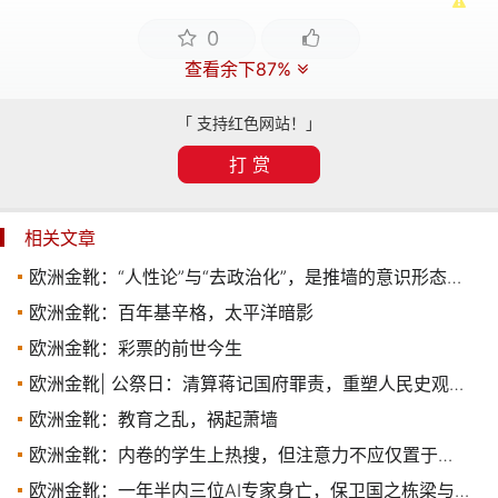
0
查看余下87%
「 支持红色网站！」
打 赏
相关文章
欧洲金靴：“人性论”与“去政治化”，是推墙的意识形态铺垫
欧洲金靴：百年基辛格，太平洋暗影
欧洲金靴：彩票的前世今生
欧洲金靴| 公祭日：清算蒋记国府罪责，重塑人民史观认同
欧洲金靴：教育之乱，祸起萧墙
欧洲金靴：内卷的学生上热搜，但注意力不应仅置于他们​
欧洲金靴：一年半内三位AI专家身亡，保卫国之栋梁与国民信息安全刻不容缓