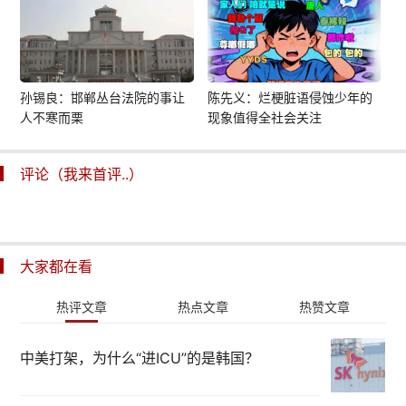
孙锡良：邯郸丛台法院的事让
陈先义：烂梗脏语侵蚀少年的
人不寒而栗
现象值得全社会关注
评论（我来首评..）
大家都在看
热评文章
热点文章
热赞文章
中美打架，为什么“进ICU”的是韩国？