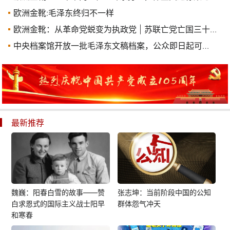
欧洲金靴:毛泽东终归不一样
欧洲金靴：从革命党蜕变为执政党 | 苏联亡党亡国三十二周年
中央档案馆开放一批毛泽东文稿档案，公众即日起可到馆查阅
最新推荐
魏巍：阳春白雪的故事——赞
张志坤：当前阶段中国的公知
白求恩式的国际主义战士阳早
群体怨气冲天
和寒春