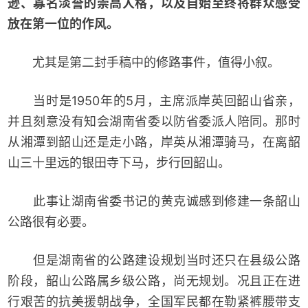
逊、寡名淡誉的崇高人格，以及自始至终将群众感受
放在第一位的作风。
尤其是第二封手稿中的修路事件，值得小叙。
当时是1950年的5月，主席派岸英回韶山省亲，
并且刻意没有知会湖南省委以防省委派人陪同。那时
从湘潭到韶山还是走小路，岸英从湘潭骑马，在离韶
山三十里远的银田寺下马，步行回韶山。
此事让湖南省委书记的黄克诚感到修建一条韶山
公路很有必要。
但是湖南省的公路建设规划当时还只在县级公路
阶段，韶山公路属乡级公路，尚无规划。况且正在进
行艰苦的抗美援朝战争，全国军民都在勒紧裤腰带支