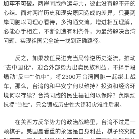
加牢不可破。
两岸同胞命运与共，彼此没有解不开的
心结。面对两岸历史和现实原因造成的差异，只要两
岸同胞以同理心看待，多沟通交流，增进相互理解，
必能心手相连，不断创造有利条件，为最终解决台湾
问题、实现祖国完全统一找到正确路径。
反之，如果放任民进党当局悖逆历史潮流，推动
“去中国化”，迎合外部势力出卖民族利益，不择手段
煽动“反中”“仇中”，将2300万台湾同胞一起绑上战
车，那么，台湾的和平安宁何以维持？投资和经济环
境何以存续？台湾同胞的民生福祉何以保障？负隅顽
抗搞“台独”，只会铸成历史性大错和灾难性后果。
在美西方反华势力的政治战略里，台湾不过是一
颗棋子。美国最看重的永远是自身利益，棋子终究随