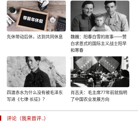
先休带动后休，达到共同休息
魏巍：阳春白雪的故事——赞
白求恩式的国际主义战士阳早
和寒春
四渡赤水为什么没有被毛泽东
肖志夫：毛主席77年前就指明
写进《七律·长征》？
了中国农业发展方向
评论（我来首评..）