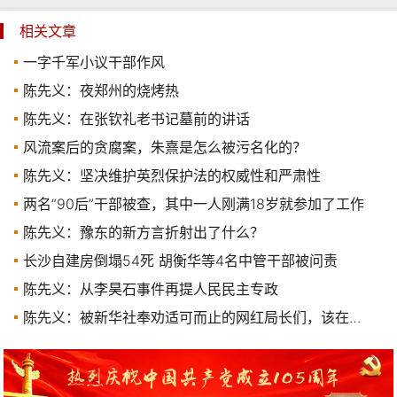
相关文章
一字千军小议干部作风
陈先义：夜郑州的烧烤热
陈先义：在张钦礼老书记墓前的讲话
风流案后的贪腐案，朱熹是怎么被污名化的？
陈先义：坚决维护英烈保护法的权威性和严肃性
两名“90后”干部被查，其中一人刚满18岁就参加了工作
陈先义：豫东的新方言折射出了什么？
长沙自建房倒塌54死 胡衡华等4名中管干部被问责
陈先义：从李昊石事件再提人民民主专政
陈先义：被新华社奉劝适可而止的网红局长们，该在何处奋发有为？