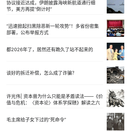
协议接近达成，伊朗披露海峡新航道通行细
节，美方再提“倒计时”
“迅速掀起扫黑除恶新一轮攻势”！多省份密集
部署，公布举报方式
都2026年了，居然还有跪久了站不起来的
谈好的拆迁补偿，怎么成了诈骗？
许光伟| 资本兽为什么只能是矛盾读法——《价
值与危机：〈资本论〉体系学探赜》解读之六
毛主席给子女下过的“死命令”