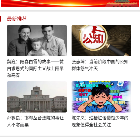
最新推荐
魏巍：阳春白雪的故事——赞
张志坤：当前阶段中国的公知
白求恩式的国际主义战士阳早
群体怨气冲天
和寒春
孙锡良：邯郸丛台法院的事让
陈先义：烂梗脏语侵蚀少年的
人不寒而栗
现象值得全社会关注