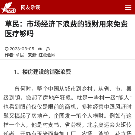
网友杂谈
草民：市场经济下浪费的钱财用来免费
医疗够吗
2023-03-05
作者:
草民
来源:
红歌会网
1、楼房建设的
铺张
浪费
曾何时，整个中国从城市到乡村，从省、市、县
级到镇，掀起了房地产狂飙。就是一些村一级“能人”
也看到眼前仅仅是眼前的商机，多种经营中跟风赶时
髦又搞起了房地产，企图发一笔个人横财。例如有这
样一个人，他是村支书，省劳模，北京奥运会火矩传
递者，开办有玉米面条加工厂、农场、泳馆、花卉场