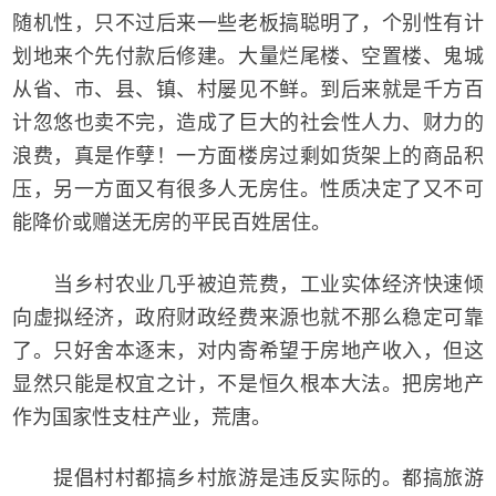
随机性，只不过后来一些老板搞聪明了，个别性有计
划地来个先付款后修建。大量烂尾楼、空置楼、鬼城
从省、市、县、镇、村屡见不鲜。到后来就是千方百
计忽悠也卖不完，造成了巨大的社会性人力、财力的
浪费，真是作孽！一方面楼房过剩如货架上的商品积
压，另一方面又有很多人无房住。性质决定了又不可
能降价或赠送无房的平民百姓居住。
当乡村农业几乎被迫荒费，工业实体经济快速倾
向虚拟经济，政府财政经费来源也就不那么稳定可靠
了。只好舍本逐末，对内寄希望于房地产收入，但这
显然只能是权宜之计，不是恒久根本大法。把房地产
作为国家性支柱产业，荒唐。
提倡村村都搞乡村旅游是违反实际的。都搞旅游