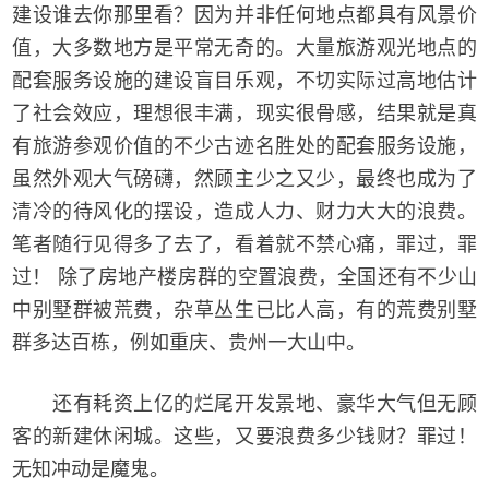
建设谁去你那里看？因为并非任何地点都具有风景价
值，大多数地方是平常无奇的。大量旅游观光地点的
配套服务设施的建设盲目乐观，不切实际过高地估计
了社会效应，理想很丰满，现实很骨感，结果就是真
有旅游参观价值的不少古迹名胜处的配套服务设施，
虽然外观大气磅礴，然顾主少之又少，最终也成为了
清冷的待风化的摆设，造成人力、财力大大的浪费。
笔者随行见得多了去了，看着就不禁心痛，罪过，罪
过！ 除了房地产楼房群的空置浪费，全国还有不少山
中别墅群被荒费，杂草丛生已比人高，有的荒费别墅
群多达百栋，例如重庆、贵州一大山中。
还有耗资上亿的烂尾开发景地、豪华大气但无顾
客的新建休闲城。这些，又要浪费多少钱财？罪过！
无知冲动是魔鬼。