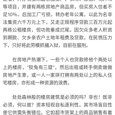
等项目，并建有两栋房地产商品房，但买房入住者不
足10％。后加工厂亏损，转办老年公寓，以此为名非
法集资六千万元上下，又走正规程序贷款三百万元起
两栋公租楼房，但功败垂成烂尾。因欠众多老人积资
到期款、欠乡亲农户土地年租费及贷款，在民愤压力
下，只好将此劳模抓捕入狱，目前在服刑。
在房地产热潮下，一些个人也贷款修他个两处以
上的楼房，“狡兔有三窟”，然后出租或转手倒卖做做
房地产生意，或一人一家拼打拥有两处以上的私人住
宅楼房，亦形成一种资源的浪费。
处处森林般的楼房建筑是必须的吗？非也！既非
必须，何以故？资本短视自私逐利性。其市场盲目性
使它供需失衡错位。它如超市货架上的商品销售有着