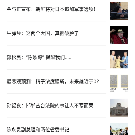
金与正宣布：朝鲜将对日本追加军事选项！
牛弹琴：这两个大国，真撕破脸了
郭松民：“陈璇蹲” 提醒我们……
最悲观预测：精子浓度腰斩，未来趋近于0？
孙锡良：邯郸丛台法院的事让人不寒而栗
陈永贵副总理和两位省委书记