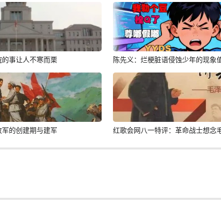
院的事让人不寒而栗
陈先义：烂梗脏语侵蚀少年的现象
放军的创建期与建军
红歌会网八一特评：革命战士想念