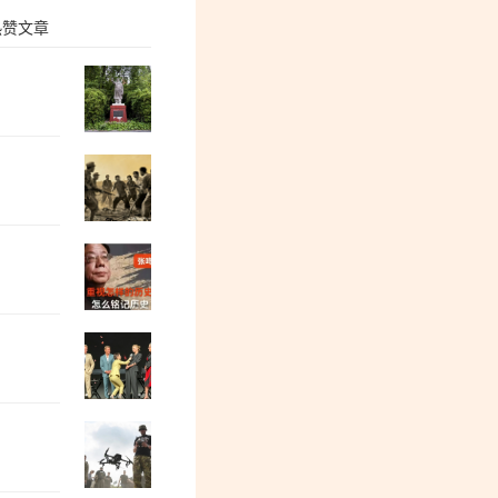
热赞文章
孙锡良：邯郸丛台法院的事让人不寒而栗
郭松民：“陈璇蹲” 提醒我们……
兰斌强：警惕，公知的疯狂反扑
陈永贵副总理和两位省委书记
屠富全：大国125万亿债务的隐秘游戏