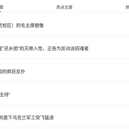
章
热点文章
武校区）的毛主席塑像
底“还乡团”的灭绝人性，正告为反动派招魂者
知的疯狂反扑
主持”
战争刺激下乌克兰军工突飞猛进