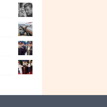
牛弹琴：这两个大国，真撕破脸了
欧洲金靴：我们为什么做不好旅游
上海同济大学（彰武校区）的毛主席塑像
特别活动预告| 阳和平：我母亲寒春的人