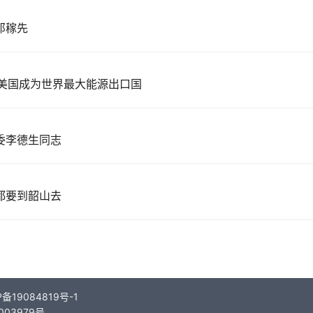
邓稼先
争使美国成为世界最大能源出口国
委李德生同志
都要到韶山去
备19084819号-1
003979号