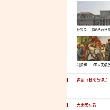
孙锡良：邯郸丛台法
刘振起：中国人民解
评论（我来首评..）
大家都在看