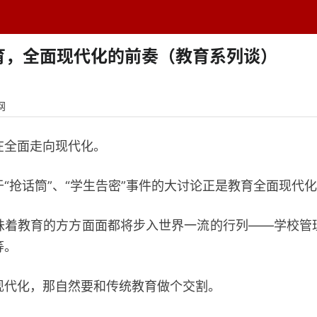
题中心
学者专栏
排行榜
周刊
网址导航
英
育，全面现代化的前奏（教育系列谈）
网
全面走向现代化。
抢话筒”、“学生告密”事件的大讨论正是教育全面现代
教育的方方面面都将步入世界一流的行列——学校管
等。
化，那自然要和传统教育做个交割。