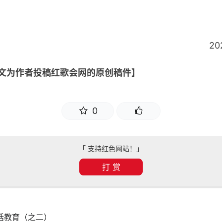
202
本文为作者投稿红歌会网的原创稿件】
0
「 支持红色网站！」
打 赏
闲话教育（之二）